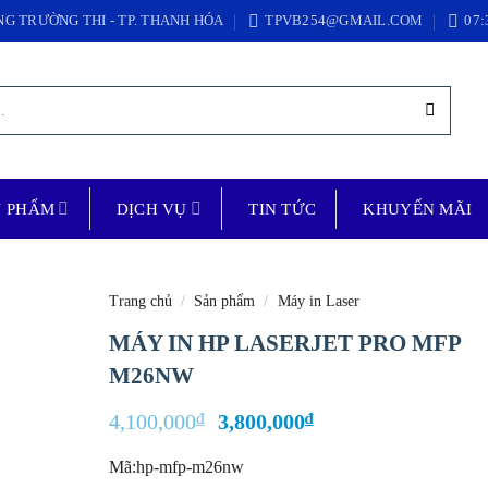
NG TRƯỜNG THI - TP. THANH HÓA
TPVB254@GMAIL.COM
07:
N PHẨM
DỊCH VỤ
TIN TỨC
KHUYẾN MÃI
Trang chủ
/
Sản phẩm
/
Máy in Laser
MÁY IN HP LASERJET PRO MFP
M26NW
Add to
Giá
Giá
4,100,000
₫
3,800,000
₫
wishlist
gốc
hiện
là:
tại
Mã:hp-mfp-m26nw