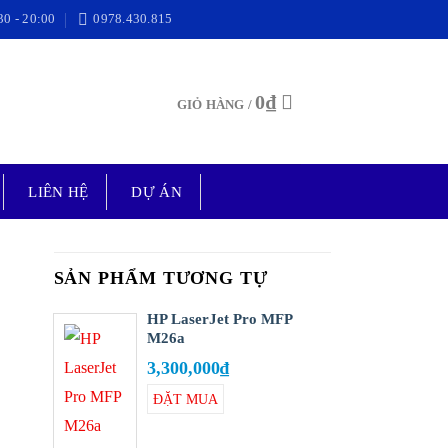
30 - 20:00
0978.430.815
0
₫
GIỎ HÀNG /
LIÊN HỆ
DỰ ÁN
SẢN PHẨM TƯƠNG TỰ
HP LaserJet Pro MFP
M26a
3,300,000
₫
ĐẶT MUA
Add to
wishlist