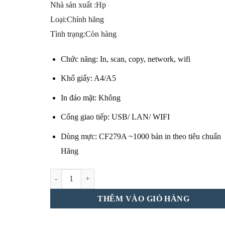
4,100,000₫.
là:
Nhà sản xuất :Hp
3,800,000₫.
Loại:Chính hãng
Tình trạng:Còn hàng
Chức năng: In, scan, copy, network, wifi
Khổ giấy: A4/A5
In đảo mặt: Không
Cổng giao tiếp: USB/ LAN/ WIFI
Dùng mực: CF279A ~1000 bản in theo tiêu chuẩn
Hãng
Máy In HP LaserJet Pro MFP M26nw số lượng
THÊM VÀO GIỎ HÀNG