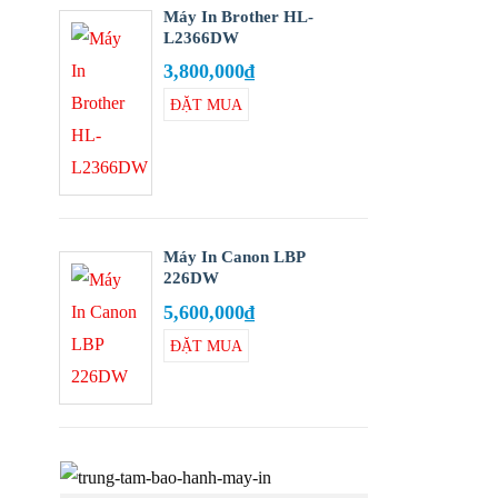
Máy In Brother HL-
L2366DW
3,800,000
₫
ĐẶT MUA
Add to
wishlist
Máy In Canon LBP
226DW
5,600,000
₫
ĐẶT MUA
Add to
wishlist