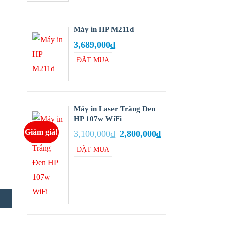
Máy in HP M211d
3,689,000
₫
ĐẶT MUA
Add to
wishlist
Máy in Laser Trắng Đen
HP 107w WiFi
Giá
Giá
Giảm giá!
3,100,000
₫
2,800,000
₫
gốc
hiện
là:
tại
ĐẶT MUA
3,100,000₫.
là:
Add to
2,800,000₫.
wishlist