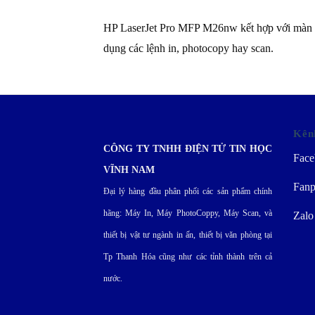
HP LaserJet Pro MFP M26nw kết hợp với màn hì
dụng các lệnh in, photocopy hay scan.
Kên
CÔNG TY TNHH ĐIỆN TỬ TIN HỌC
Face
VĨNH NAM
Fanp
Đại lý hàng đầu phân phối các sản phẩm chính
hãng: Máy In, Máy PhotoCoppy, Máy Scan, và
Zalo
thiết bị vật tư ngành in ấn, thiết bị văn phòng tại
Tp Thanh Hóa cũng như các tỉnh thành trên cả
nước.