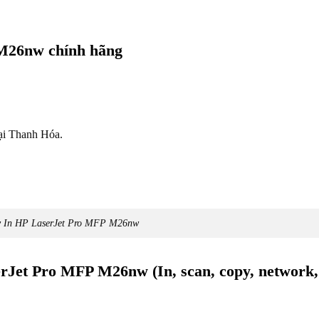
M26nw chính hãng
tại Thanh Hóa.
 In HP LaserJet Pro MFP M26nw
serJet Pro MFP M26nw (In, scan, copy, network,