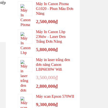
hiệp
Máy In Canon Pixma
G1020 - Phun Màu Đơn
Năng
2,500,000
₫
Máy In Canon Lbp
236dw - Laser Đen
Trắng Đơn Năng
5,800,000
₫
Máy in laser trắng đen
đơn năng Canon
LBP6030W Wifi
Giá
3,500,000
₫
gốc
Giá
2,800,000
₫
là:
hiện
3,500,000₫.
tại
Máy scan Epson 570WII
là:
9,300,000
₫
2,800,000₫.