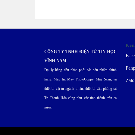
Kên
CÔNG TY TNHH ĐIỆN TỬ TIN HỌC
Face
VĨNH NAM
Fanp
Đại lý hàng đầu phân phối các sản phẩm chính
hãng: Máy In, Máy PhotoCoppy, Máy Scan, và
Zalo
thiết bị vật tư ngành in ấn, thiết bị văn phòng tại
Tp Thanh Hóa cũng như các tỉnh thành trên cả
nước.