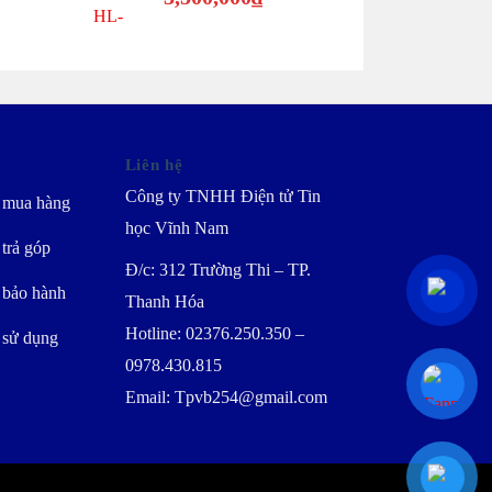
hiện
3,700,000₫.
tại
là:
3,500,000₫.
Liên hệ
Công ty TNHH Điện tử Tin
 mua hàng
học Vĩnh Nam
trả góp
Đ/c: 312 Trường Thi – TP.
 bảo hành
Thanh Hóa
Hotline: 02376.250.350 –
 sử dụng
0978.430.815
Email: Tpvb254@gmail.com