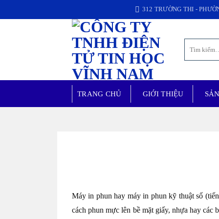
Chuyển
312 TRƯỜNG THI - PHƯỜ
đến
nội
Tìm
dung
kiếm:
TRANG CHỦ
GIỚI THIỆU
SẢ
Máy in phun hay máy in phun kỹ thuật số (tiếng
cách phun mực lên bề mặt giấy, nhựa hay các b