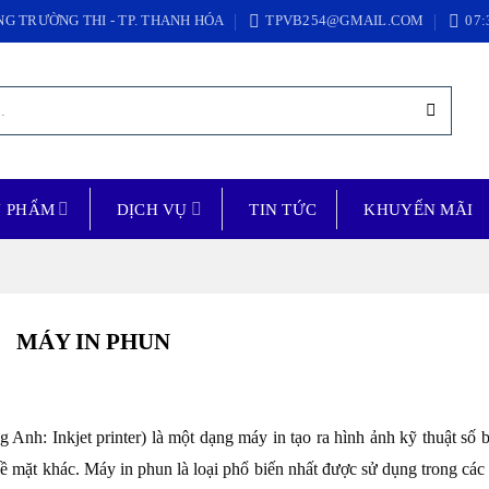
NG TRƯỜNG THI - TP. THANH HÓA
TPVB254@GMAIL.COM
07:
N PHẨM
DỊCH VỤ
TIN TỨC
KHUYẾN MÃI
MÁY IN PHUN
 Anh: Inkjet printer) là một dạng máy in tạo ra hình ảnh kỹ thuật số 
ề mặt khác. Máy in phun là loại phổ biến nhất được sử dụng trong các 