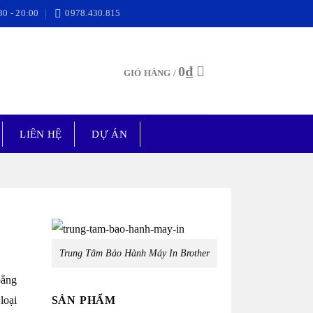
30 - 20:00
0978.430.815
0
₫
GIỎ HÀNG /
LIÊN HỆ
DỰ ÁN
Trung Tâm Bảo Hành Máy In Brother
bằng
SẢN PHẨM
loại