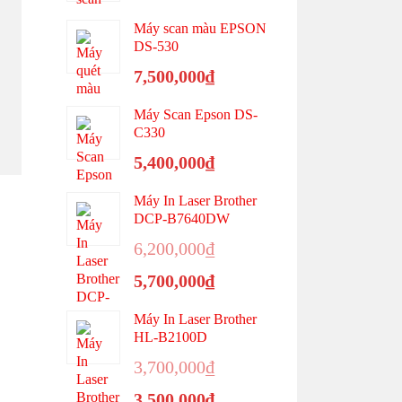
Máy scan màu EPSON
DS-530
7,500,000
₫
Máy Scan Epson DS-
C330
5,400,000
₫
Máy In Laser Brother
DCP-B7640DW
Giá
6,200,000
₫
gốc
Giá
5,700,000
₫
là:
hiện
6,200,000₫.
tại
Máy In Laser Brother
là:
HL-B2100D
5,700,000₫.
Giá
3,700,000
₫
gốc
Giá
3,500,000
₫
là: