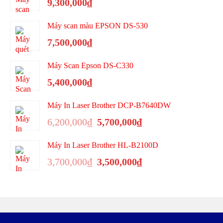
9,300,000
₫
2,800,000₫.
Máy scan màu EPSON DS-530
7,500,000
₫
Máy Scan Epson DS-C330
5,400,000
₫
Máy In Laser Brother DCP-B7640DW
Giá
Giá
6,200,000
₫
5,700,000
₫
gốc
hiện
là:
tại
Máy In Laser Brother HL-B2100D
6,200,000₫.
là:
Giá
Giá
5,700,000₫.
3,700,000
₫
3,500,000
₫
gốc
hiện
là:
tại
3,700,000₫.
là:
3,500,000₫.