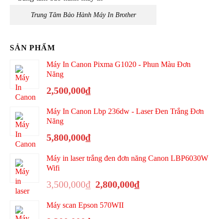
Trung Tâm Bảo Hành Máy In Brother
SẢN PHẨM
Máy In Canon Pixma G1020 - Phun Màu Đơn
Năng
2,500,000
₫
Máy In Canon Lbp 236dw - Laser Đen Trắng Đơn
Năng
5,800,000
₫
Máy in laser trắng đen đơn năng Canon LBP6030W
Wifi
Giá
Giá
3,500,000
₫
2,800,000
₫
gốc
hiện
là:
tại
Máy scan Epson 570WII
3,500,000₫.
là: